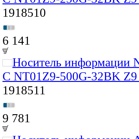
1918510
6 141
Носитель информации N
C NT01Z9-500G-32BK Z9 
1918511
9 781