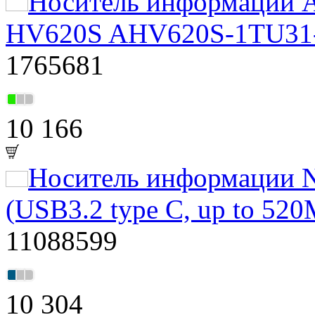
Носитель информации A
HV620S AHV620S-1TU31-C
1765681
10 166
Носитель информации N
(USB3.2 type C, up to 52
11088599
10 304