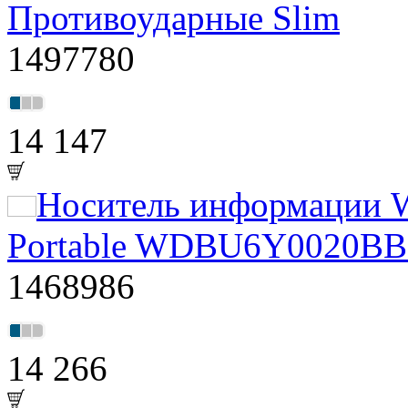
Противоударные Slim
1497780
14 147
Носитель информации W
Portable WDBU6Y0020BBK
1468986
14 266