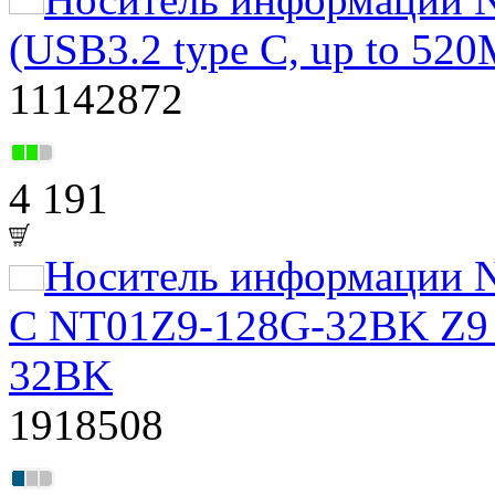
(USB3.2 type C, up to 52
11142872
4 191
Носитель информации N
C NT01Z9-128G-32BK Z9 
32BK
1918508