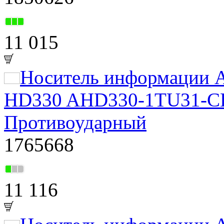
11 015
Носитель информации A
HD330 AHD330-1TU31-CBK
Противоударный
1765668
11 116