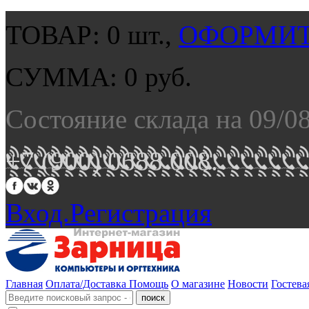
ТОВАР:
0
шт.,
ОФОРМИТ
СУММА:
0
руб.
Состояние склада на 09/0
+7 (900) 0688 008.
Вход.
Регистрация
Главная
Оплата/Доставка
Помощь
О магазине
Новости
Гостева