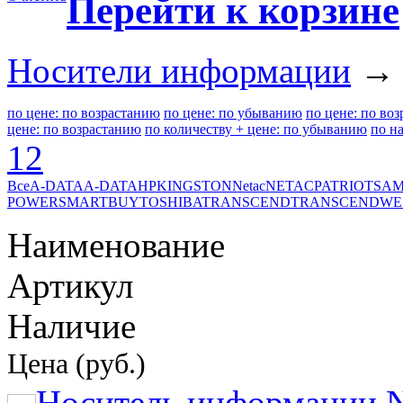
Перейти к корзине
Носители информации
→ 
по цене: по возрастанию
по цене: по убыванию
по цене: по во
цене: по возрастанию
по количеству + цене: по убыванию
по н
1
2
Все
A-DATA
A-DATA
HP
KINGSTON
Netac
NETAC
PATRIOT
SA
POWER
SMARTBUY
TOSHIBA
TRANSCEND
TRANSCEND
WE
Наименование
Артикул
Наличие
Цена (руб.)
Носитель информации N