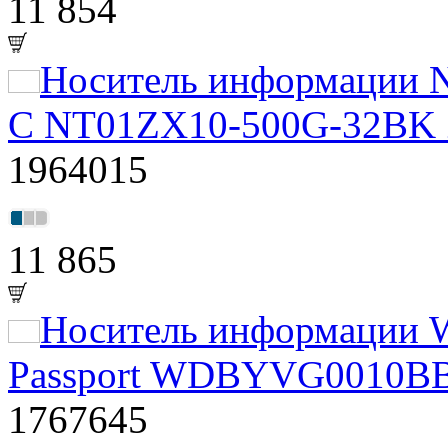
11 854
Носитель информации N
C NT01ZX10-500G-32BK 
1964015
11 865
Носитель информации 
Passport WDBYVG0010BBK
1767645