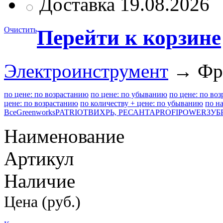
Доставка 19.08.2026
Очистить
Перейти к корзине
Электроинструмент
→ Фр
по цене: по возрастанию
по цене: по убыванию
по цене: по во
цене: по возрастанию
по количеству + цене: по убыванию
по н
Все
Greenworks
PATRIOT
ВИХРЬ, РЕСАНТА
PROFIPOWER
ЗУБ
Наименование
Артикул
Наличие
Цена (руб.)