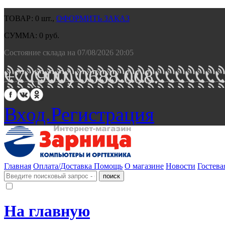
ТОВАР:
0
шт.,
ОФОРМИТЬ ЗАКАЗ
СУММА:
0
руб.
Состояние склада на 07/08/2026 20:05
+7 (900) 0688 008.
Вход.
Регистрация
Главная
Оплата/Доставка
Помощь
О магазине
Новости
Гостева
На главную