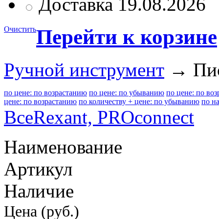
Доставка 19.08.2026
Очистить
Перейти к корзине
Ручной инструмент
→ Пис
по цене: по возрастанию
по цене: по убыванию
по цене: по во
цене: по возрастанию
по количеству + цене: по убыванию
по н
Все
Rexant, PROconnect
Наименование
Артикул
Наличие
Цена (руб.)