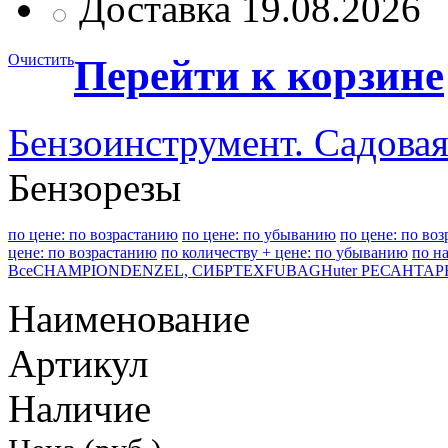
Доставка 19.08.2026
Очистить
Перейти к корзине
Бензоинструмент. Садовая
Бензорезы
по цене: по возрастанию
по цене: по убыванию
по цене: по во
цене: по возрастанию
по количеству + цене: по убыванию
по н
Все
CHAMPION
DENZEL, СИБРТЕХ
FUBAG
Huter РЕСАНТА
P
Наименование
Артикул
Наличие