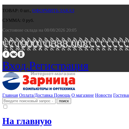
ТОВАР:
0
шт.,
ОФОРМИТЬ ЗАКАЗ
СУММА:
0
руб.
Состояние склада на 08/08/2026 20:05
+7 (900) 0688 008.
Вход.
Регистрация
Главная
Оплата/Доставка
Помощь
О магазине
Новости
Гостева
На главную