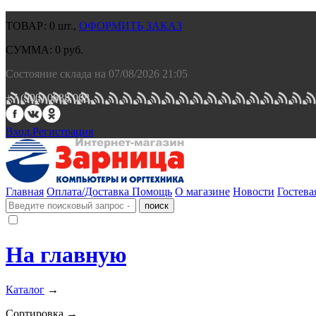
ТОВАР:
0
шт.,
ОФОРМИТЬ ЗАКАЗ
СУММА:
0
руб.
Состояние склада на 07/08/2026 21:05
+7 (900) 0688 008.
Вход.
Регистрация
Главная
Оплата/Доставка
Помощь
О магазине
Новости
Гостева
На главную
Каталог
→
Сортировка →