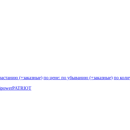
зрастанию (+заказные)
по цене: по убыванию (+заказные)
по коли
ipower
PATRIOT