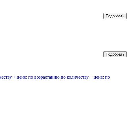
честву + цене: по возрастанию
по количеству + цене: по