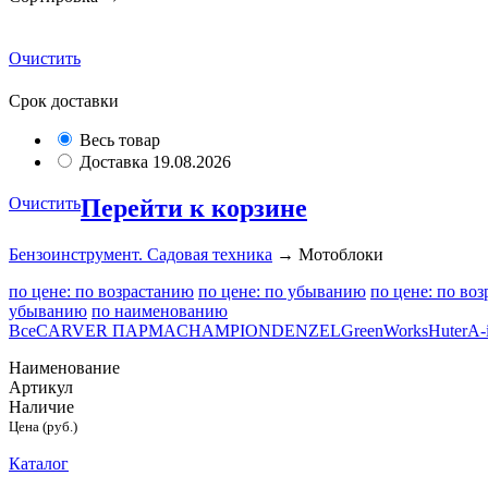
Очистить
Срок доставки
Весь товар
Доставка 19.08.2026
Очистить
Перейти к корзине
Бензоинструмент. Садовая техника
→ Мотоблоки
по цене: по возрастанию
по цене: по убыванию
по цене: по во
убыванию
по наименованию
Все
CARVER ПАРМА
CHAMPION
DENZEL
GreenWorks
Huter
A-
Наименование
Артикул
Наличие
Цена (руб.)
Каталог