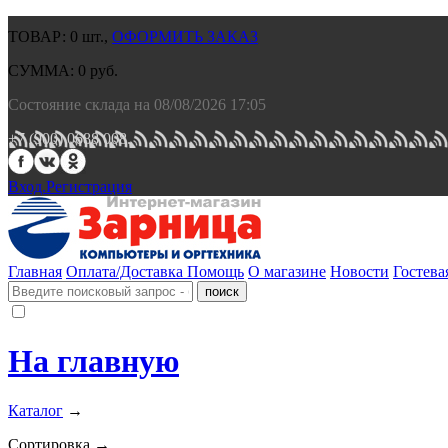
ТОВАР:
0
шт.,
ОФОРМИТЬ ЗАКАЗ
СУММА:
0
руб.
Состояние склада на 08/08/2026 17:05
+7 (900) 0688 008.
Вход.
Регистрация
Главная
Оплата/Доставка
Помощь
О магазине
Новости
Гостева
На главную
Каталог
→
Сортировка →