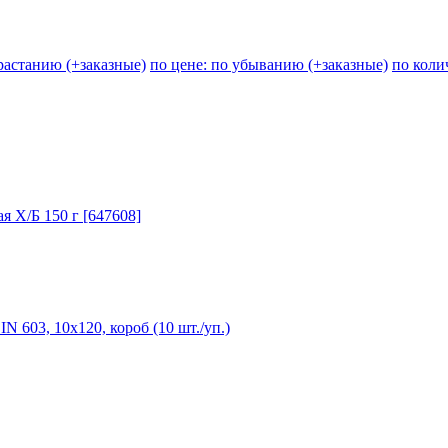
зрастанию (+заказные)
по цене: по убыванию (+заказные)
по коли
 Х/Б 150 г [647608]
603, 10х120, короб (10 шт./уп.)