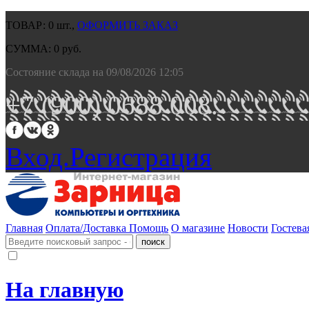
ТОВАР:
0
шт.,
ОФОРМИТЬ ЗАКАЗ
СУММА:
0
руб.
Состояние склада на 09/08/2026 12:05
+7 (900) 0688 008.
Вход.
Регистрация
Главная
Оплата/Доставка
Помощь
О магазине
Новости
Гостева
На главную