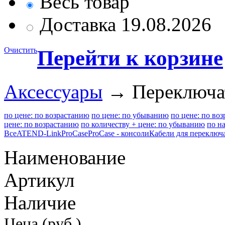
Весь товар
Доставка 19.08.2026
Очистить
Перейти к корзине
Аксессуары
→ Переключате
по цене: по возрастанию
по цене: по убыванию
по цене: по во
цене: по возрастанию
по количеству + цене: по убыванию
по н
Все
ATEN
D-Link
ProCase
ProCase - консоли
Кабели для переключа
Наименование
Артикул
Наличие
Цена (руб.)