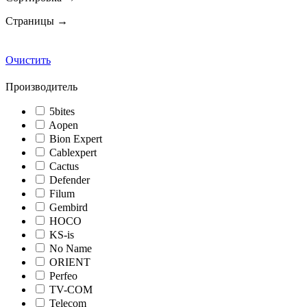
Страницы →
Очистить
Производитель
5bites
Aopen
Bion Expert
Cablexpert
Cactus
Defender
Filum
Gembird
HOCO
KS-is
No Name
ORIENT
Perfeo
TV-COM
Telecom