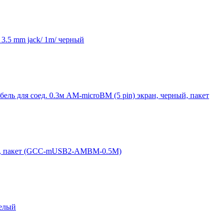
3.5 mm jack/ 1m/ черный
 для соед. 0.3м AM-microBM (5 pin) экран, черный, пакет
.5м, пакет (GCC-mUSB2-AMBM-0.5M)
елый