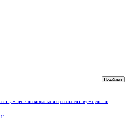
честву + цене: по возрастанию
по количеству + цене: по
ОН