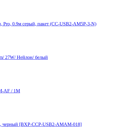
н, Pro, 0.9м серый, пакет (CC-USB2-AM5P-3-N)
m/ 27W/ Нейлон/ белый
M-AF / 1M
8 м, черный [BXP-CCP-USB2-AMAM-018]