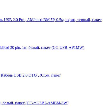
USB 2.0 Pro , AM/microBM 5P, 0.5м, экран, черный, пакет
od/iPad 30 pin, 1м, белый, пакет (CC-USB-AP1MW)
Кабель USB 2.0 OTG , 0.15м, пакет
.8м, белый, пакет (CC-mUSB2-AMBM-6W)