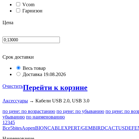
Vcom
Гарнизон
Цена
Срок доставки
Весь товар
Доставка 19.08.2026
Очистить
Перейти к корзине
Аксессуары
→ Кабели USB 2.0, USB 3.0
по цене: по возрастанию
по цене: по убыванию
по цене: по во
убыванию
по наименованию
1
2
3
4
5
Все
5bites
Aopen
BION
CABLEXPERT/GEMBIRD
CACTUS
DEFE
Наименование