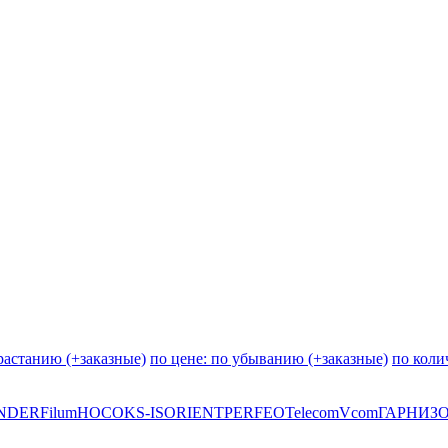
зрастанию (+заказные)
по цене: по убыванию (+заказные)
по коли
NDER
Filum
HOCO
KS-IS
ORIENT
PERFEO
Telecom
Vcom
ГАРНИЗ