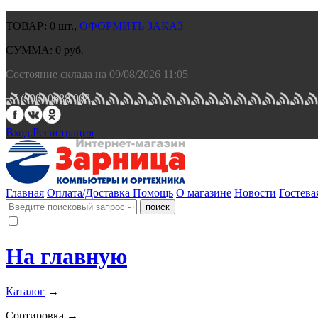
ТОВАР:
0
шт.,
ОФОРМИТЬ ЗАКАЗ
СУММА:
0
руб.
Состояние склада на 09/08/2026 11:05
+7 (900) 0688 008.
Вход.
Регистрация
Главная
Оплата/Доставка
Помощь
О магазине
Новости
Гостева
На главную
Каталог
→
Сортировка →