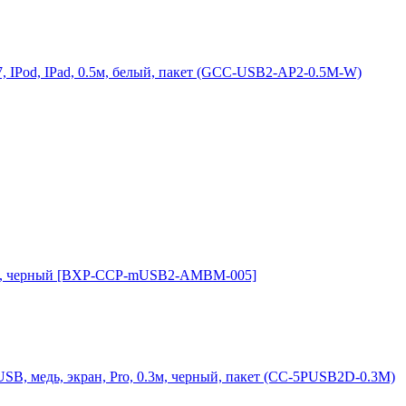
7, IPod, IPad, 0.5м, белый, пакет (GCC-USB2-AP2-0.5M-W)
.5 м, черный [BXP-CCP-mUSB2-AMBM-005]
SB, медь, экран, Pro, 0.3м, черный, пакет (CC-5PUSB2D-0.3M)