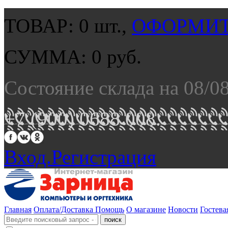
ТОВАР:
0
шт.,
ОФОРМИТ
СУММА:
0
руб.
Состояние склада на 08/0
+7 (900) 0688 008.
Вход.
Регистрация
Главная
Оплата/Доставка
Помощь
О магазине
Новости
Гостева