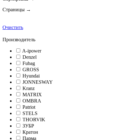
Страницы →
Очистить
Производитель
A-ipower
Denzel
Fubag
GROSS
Hyundai
JONNESWAY
Kranz
MATRIX
OMBRA
Patriot
STELS
THORVIK
ЗУБР
Кратон
Парма