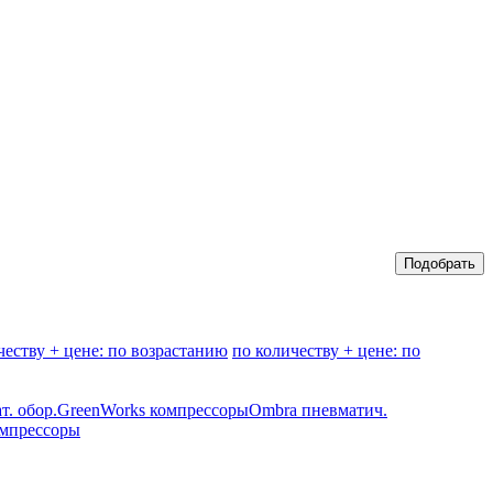
честву + цене: по возрастанию
по количеству + цене: по
т. обор.
GreenWorks компрессоры
Ombra пневматич.
омпрессоры