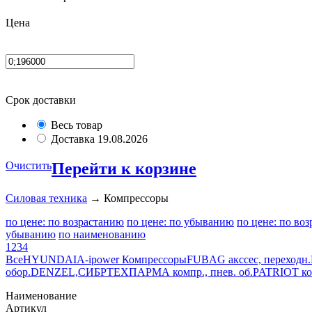
Цена
Срок доставки
Весь товар
Доставка 19.08.2026
Очистить
Перейти к корзине
Силовая техника
→ Компрессоры
по цене: по возрастанию
по цене: по убыванию
по цене: по во
убыванию
по наименованию
1
2
3
4
Все
HYUNDAI
A-ipower Компрессоры
FUBAG акссес, переходн.
обор.
DENZEL,СИБРТЕХ
ПАРМА компр., пнев. об.
PATRIOT ко
Наименование
Артикул