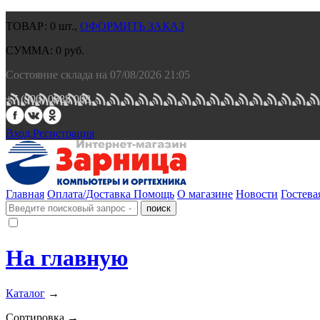
ТОВАР:
0
шт.,
ОФОРМИТЬ ЗАКАЗ
СУММА:
0
руб.
Состояние склада на 07/08/2026 21:05
+7 (900) 0688 008.
Вход.
Регистрация
Главная
Оплата/Доставка
Помощь
О магазине
Новости
Гостева
На главную
Каталог
→
Сортировка →