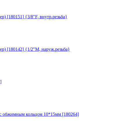
 [180151] {3/8"F, внутр.резьба}
) [180142] {1/2"M, наруж.резьба}
]
с обжимным кольцом 10*15мм [180264]