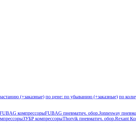
зрастанию (+заказные)
по цене: по убыванию (+заказные)
по коли
FUBAG компрессоры
FUBAG пневматич. обор.
Jonnesway пневма
мпрессоры
ЗУБР компрессоры
Thorvik пневматич. обор.
Rexant К