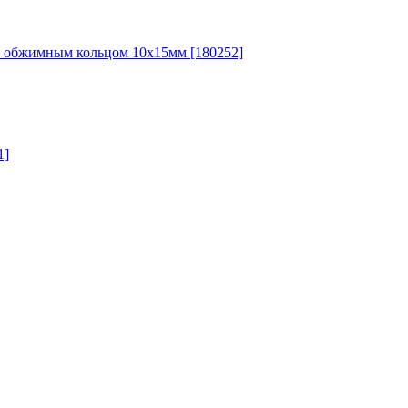
с обжимным кольцом 10х15мм [180252]
1]