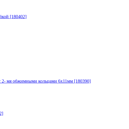
кой [180402]
 2- мя обжимными кольцами 6х11мм [180390]
2]