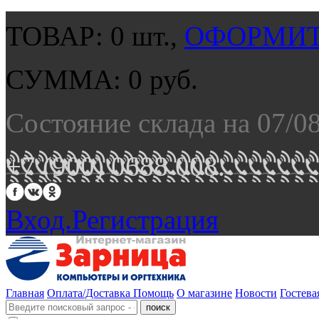
ТОВАР:
0
шт.,
ОФОРМИТ
СУММА:
0
руб.
Состояние склада на 07/0
+7 (900) 0688 008.
Вход.
Регистрация
Главная
Оплата/Доставка
Помощь
О магазине
Новости
Гостева