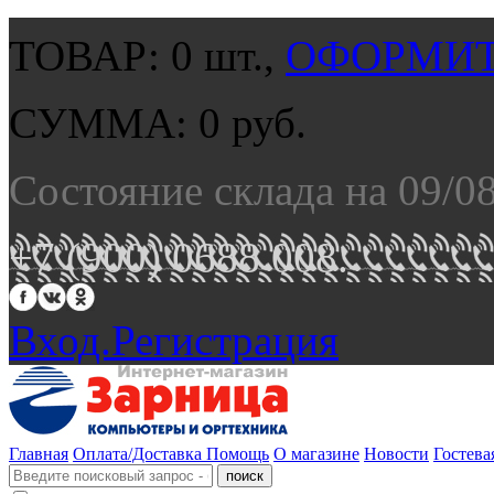
ТОВАР:
0
шт.,
ОФОРМИТ
СУММА:
0
руб.
Состояние склада на 09/0
+7 (900) 0688 008.
Вход.
Регистрация
Главная
Оплата/Доставка
Помощь
О магазине
Новости
Гостева