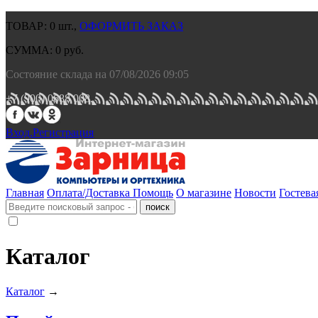
ТОВАР:
0
шт.,
ОФОРМИТЬ ЗАКАЗ
СУММА:
0
руб.
Состояние склада на 07/08/2026 09:05
+7 (900) 0688 008.
Вход.
Регистрация
Главная
Оплата/Доставка
Помощь
О магазине
Новости
Гостева
Каталог
Каталог
→