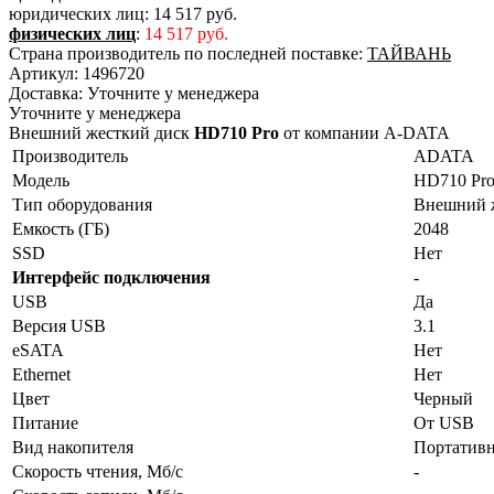
юридических лиц:
14 517 руб.
физических лиц
:
14 517 руб.
Страна производитель по последней поставке:
ТАЙВАНЬ
Артикул:
1496720
Доставка:
Уточните у менеджера
Уточните у менеджера
Внешний жесткий диск
HD710 Pro
от компании A-DATA
Производитель
ADATA
Модель
HD710 Pr
Тип оборудования
Внешний 
Емкость (ГБ)
2048
SSD
Нет
Интерфейс подключения
-
USB
Да
Версия USB
3.1
eSATA
Нет
Ethernet
Нет
Цвет
Черный
Питание
От USB
Вид накопителя
Портатив
Скорость чтения, Мб/с
-