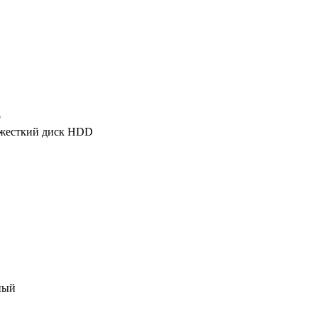
o
жесткий диск HDD
ный