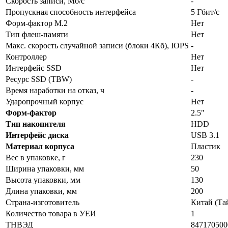
Скорость записи, Мб/с
-
Пропускная способность интерфейса
5 Гбит/с
Форм-фактор M.2
Нет
Тип флеш-памяти
Нет
Макс. скорость случайной записи (блоки 4Кб), IOPS
-
Контроллер
Нет
Интерфейс SSD
Нет
Ресурс SSD (TBW)
-
Время наработки на отказ, ч
-
Ударопрочный корпус
Нет
Форм-фактор
2.5"
Тип накопителя
HDD
Интерфейс диска
USB 3.1
Материал корпуса
Пластик
Вес в упаковке, г
230
Ширина упаковки, мм
50
Высота упаковки, мм
130
Длина упаковки, мм
200
Страна-изготовитель
Китай (Та
Количество товара в УЕИ
1
ТНВЭД
847170500