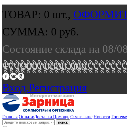
ТОВАР:
0
шт.,
ОФОРМИТ
СУММА:
0
руб.
Состояние склада на 08/0
+7 (900) 0688 008.
Вход.
Регистрация
Главная
Оплата/Доставка
Помощь
О магазине
Новости
Гостева