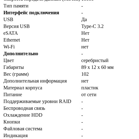
Тип памяти
-
Интерфейс подключения
-
USB
Да
Версия USB
Type-C 3.2
eSATA
Нет
Ethernet
Нет
Wi-Fi
нет
Дополнительно
-
Цвет
серебристый
Габариты
89 x 12 x 60 мм
Вес (грамм)
102
Дополнительная информация
нет
Материал корпуса
пластик
Питание
от сети
Поддерживаемые уровни RAID
-
Беспроводная связь
-
Охлаждение HDD
-
Кнопки
-
Файловая система
-
Индикация
-