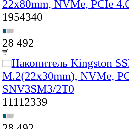
22x80mm, NVMe, PCIe 4.
1954340
28 492
Накопитель Kingston S
M.2(22x30mm), NVMe, PCI
SNV3SM3/2T0
11112339
28 492