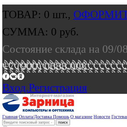
ТОВАР:
0
шт.,
ОФОРМИТ
СУММА:
0
руб.
Состояние склада на 09/0
+7 (900) 0688 008.
Вход.
Регистрация
Главная
Оплата/Доставка
Помощь
О магазине
Новости
Гостева