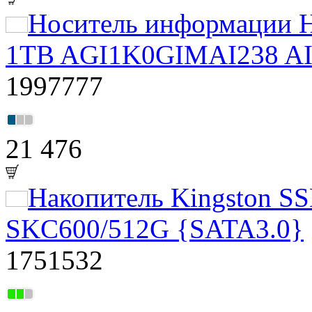
Носитель информации Н
1TB AGI1K0GIMAI238 AI
1997777
21 476
Накопитель Kingston S
SKC600/512G {SATA3.0}
1751532