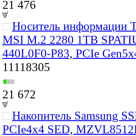
21 476
Носитель информации Т
MSI M.2 2280 1TB SPATI
440L0F0-P83, PCIe Gen5
11118305
21 672
Накопитель Samsung S
PCIe4x4 SED, MZVL851