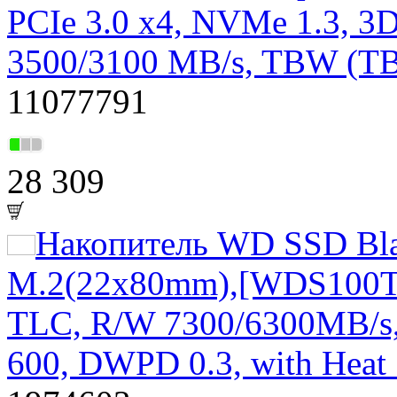
PCIe 3.0 x4, NVMe 1.3, 3
3500/3100 MB/s, TBW (T
11077791
28 309
Накопитель WD SSD Bla
M.2(22x80mm),[WDS100T2
TLC, R/W 7300/6300MB/s,
600, DWPD 0.3, with Heat 