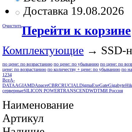
Доставка 19.08.2026
Очистить
Перейти к корзине
Комплектующие
→ SSD-н
по цене: по возрастанию
по цене: по убыванию
по цене: по во
цене: по возрастанию
по количеству + цене: по убыванию
по н
1
2
3
4
Все
A-
DATA
AGI
AMD
Apacer
CBR
CRUCIAL
Digma
ExeGate
Gigabyte
Hik
серверные
SILICON POWER
TRANSCEND
WD
ТМИ Россия
Наименование
Артикул
Наличие