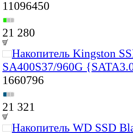
11096450
21 280
Накопитель Kingston S
SA400S37/960G {SATA3.
1660796
21 321
Накопитель WD SSD Bla