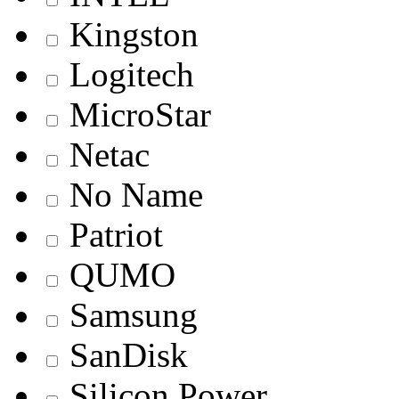
Kingston
Logitech
MicroStar
Netac
No Name
Patriot
QUMO
Samsung
SanDisk
Silicon Power