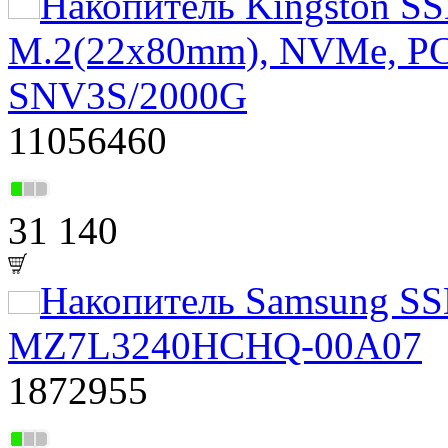
Накопитель Kingston S
M.2(22x80mm), NVMe, PCI
SNV3S/2000G
11056460
31 140
Накопитель Samsung S
MZ7L3240HCHQ-00A07
1872955