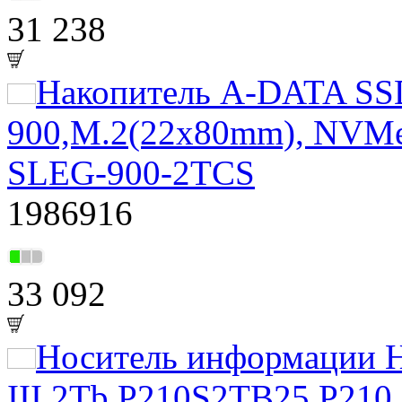
31 238
Накопитель A-DATA S
900,M.2(22x80mm), NVMe 
SLEG-900-2TCS
1986916
33 092
Носитель информации Н
III 2Tb P210S2TB25 P210 