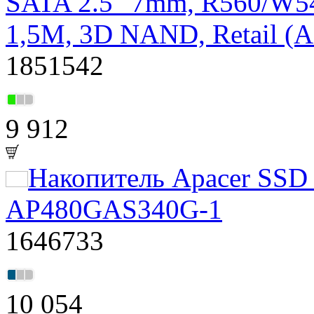
SATA 2.5" 7mm, R560/W5
1,5M, 3D NAND, Retail 
1851542
9 912
Накопитель Apacer SSD
AP480GAS340G-1
1646733
10 054