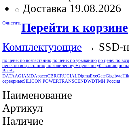
Доставка 19.08.2026
Очистить
Перейти к корзине
Комплектующие
→ SSD-н
по цене: по возрастанию
по цене: по убыванию
по цене: по во
цене: по возрастанию
по количеству + цене: по убыванию
по н
Все
A-
DATA
AGI
AMD
Apacer
CBR
CRUCIAL
Digma
ExeGate
Gigabyte
Hik
серверные
SILICON POWER
TRANSCEND
WD
ТМИ Россия
Наименование
Артикул
Наличие