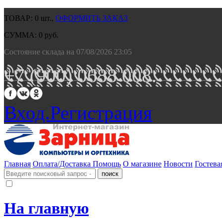
ТОВАР:
0
шт.,
ОФОРМИТЬ ЗАКАЗ
СУММА:
0
руб.
Состояние склада на 07/08/2026 23:05
+7 (900) 0688 008.
Вход.
Регистрация
Главная
Оплата/Доставка
Помощь
О магазине
Новости
Гостева
На главную