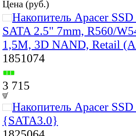
Цена (руб.)
Накопитель Apacer SS
SATA 2.5" 7mm, R560/W5
1,5M, 3D NAND, Retail 
1851074
3 715
Накопитель Apacer SS
{SATA3.0}
1825064