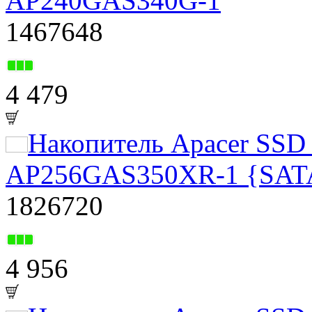
AP240GAS340G-1
1467648
4 479
Накопитель Apacer SS
AP256GAS350XR-1 {SAT
1826720
4 956