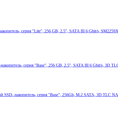
питель, серия "Lite", 256 GB, 2.5", SATA III 6 Gbit/s, SM225
опитель, серия "Base", 256 GB, 2.5", SATA III 6 Gbit/s, 3D T
SSD- накопитель, серия "Base", 256Gb, M.2 SATA, 3D TLC NAN