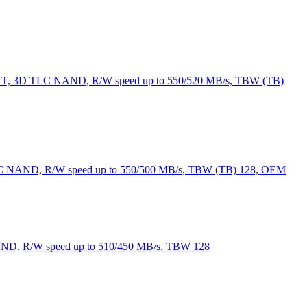
9XT, 3D TLC NAND, R/W speed up to 550/520 MB/s, TBW (TB)
LC NAND, R/W speed up to 550/500 MB/s, TBW (TB) 128, OEM
D, R/W speed up to 510/450 MB/s, TBW 128