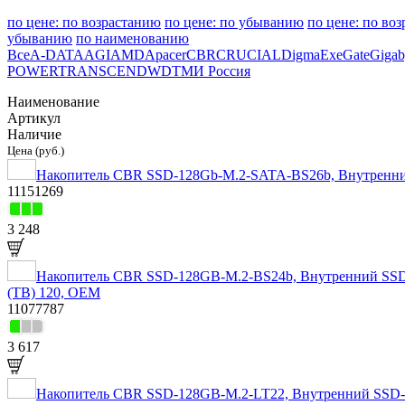
по цене: по возрастанию
по цене: по убыванию
по цене: по во
убыванию
по наименованию
Все
A-DATA
AGI
AMD
Apacer
CBR
CRUCIAL
Digma
ExeGate
Gigab
POWER
TRANSCEND
WD
ТМИ Россия
Наименование
Артикул
Наличие
Цена (руб.)
Накопитель CBR SSD-128Gb-M.2-SATA-BS26b, Внутренний 
11151269
3 248
Накопитель CBR SSD-128GB-M.2-BS24b, Внутренний SSD-на
(TB) 120, OEM
11077787
3 617
Накопитель CBR SSD-128GB-M.2-LT22, Внутренний SSD-нак