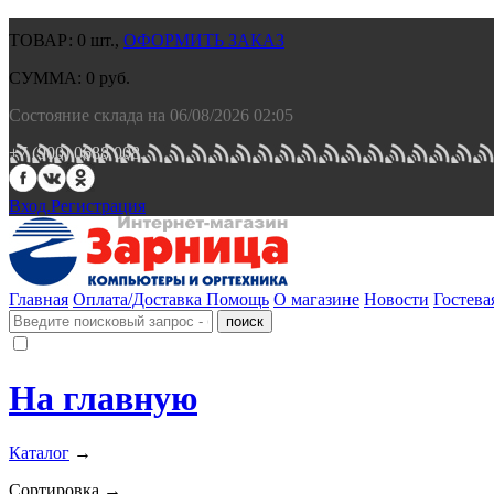
ТОВАР:
0
шт.,
ОФОРМИТЬ ЗАКАЗ
СУММА:
0
руб.
Состояние склада на 06/08/2026 02:05
+7 (900) 0688 008.
Вход.
Регистрация
Главная
Оплата/Доставка
Помощь
О магазине
Новости
Гостева
На главную
Каталог
→
Сортировка →