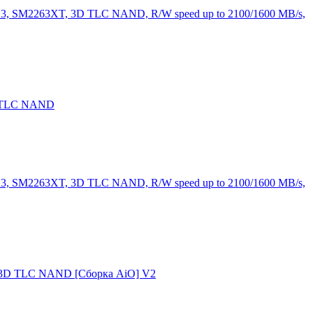
.3, SM2263XT, 3D TLC NAND, R/W speed up to 2100/1600 MB/s,
D TLC NAND
.3, SM2263XT, 3D TLC NAND, R/W speed up to 2100/1600 MB/s,
, 3D TLC NAND [Сборка AiO] V2