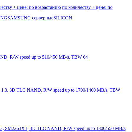
честву + цене: по возрастанию
по количеству + цене: по
UNG
SAMSUNG серверные
SILICON
D, R/W speed up to 510/450 MB/s, TBW 64
 1.3, 3D TLC NAND, R/W speed up to 1700/1400 MB/s, TBW
.3, SM2263XT, 3D TLC NAND, R/W speed up to 1800/550 MB/s,