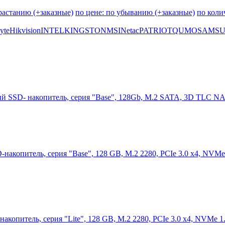
зрастанию (+заказные)
по цене: по убыванию (+заказные)
по коли
yte
Hikvision
INTEL
KINGSTON
MSI
Netac
PATRIOT
QUMO
SAMS
SSD- накопитель, серия "Base", 128Gb, M.2 SATA, 3D TLC NAN
копитель, серия "Base", 128 GB, M.2 2280, PCIe 3.0 x4, NVMe
опитель, серия "Lite", 128 GB, M.2 2280, PCIe 3.0 x4, NVMe 1