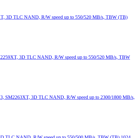
9XT, 3D TLC NAND, R/W speed up to 550/520 MB/s, TBW (TB)
 SM2259XT, 3D TLC NAND, R/W speed up to 550/520 MB/s, TBW
.3, SM2263XT, 3D TLC NAND, R/W speed up to 2300/1800 MB/s,
 3D TLC NAND, R/W speed up to 550/500 MB/s, TBW (TB) 1024,