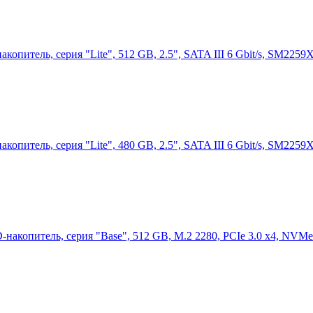
питель, серия "Lite", 512 GB, 2.5", SATA III 6 Gbit/s, SM225
питель, серия "Lite", 480 GB, 2.5", SATA III 6 Gbit/s, SM225
копитель, серия "Base", 512 GB, M.2 2280, PCIe 3.0 x4, NVMe