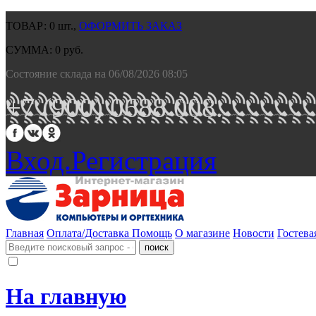
ТОВАР:
0
шт.,
ОФОРМИТЬ ЗАКАЗ
СУММА:
0
руб.
Состояние склада на 06/08/2026 08:05
+7 (900) 0688 008.
Вход.
Регистрация
Главная
Оплата/Доставка
Помощь
О магазине
Новости
Гостева
На главную