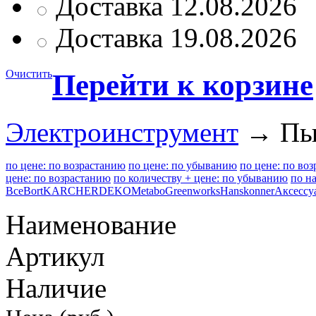
Доставка 12.08.2026
Доставка 19.08.2026
Очистить
Перейти к корзине
Электроинструмент
→ Пыл
по цене: по возрастанию
по цене: по убыванию
по цене: по во
цене: по возрастанию
по количеству + цене: по убыванию
по н
Все
Bort
KARCHER
DEKO
Metabo
Greenworks
Hanskonner
Аксессу
Наименование
Артикул
Наличие