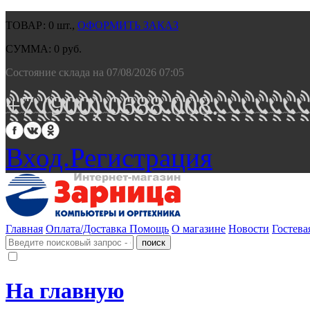
ТОВАР:
0
шт.,
ОФОРМИТЬ ЗАКАЗ
СУММА:
0
руб.
Состояние склада на 07/08/2026 07:05
+7 (900) 0688 008.
Вход.
Регистрация
Главная
Оплата/Доставка
Помощь
О магазине
Новости
Гостева
На главную