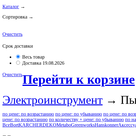
Каталог
→
Сортировка →
Очистить
Срок доставки
Весь товар
Доставка 19.08.2026
Очистить
Перейти к корзине
Электроинструмент
→ Пыл
по цене: по возрастанию
по цене: по убыванию
по цене: по во
цене: по возрастанию
по количеству + цене: по убыванию
по н
Все
Bort
KARCHER
DEKO
Metabo
Greenworks
Hanskonner
Аксессу