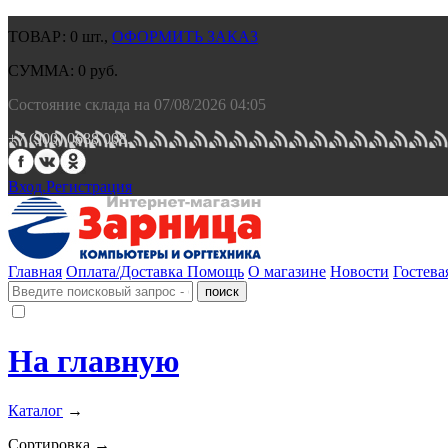
ТОВАР:
0
шт.,
ОФОРМИТЬ ЗАКАЗ
СУММА:
0
руб.
Состояние склада на 07/08/2026 04:05
+7 (900) 0688 008.
Вход.
Регистрация
Главная
Оплата/Доставка
Помощь
О магазине
Новости
Гостева
На главную
Каталог
→
Сортировка →