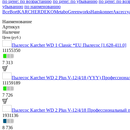
по цене: по возрастанию
по цене: по убыванию
по цене: по во
убыванию
по наименованию
Все
Bort
KARCHER
DEKO
Metabo
Greenworks
Hanskonner
Аксессу
Наименование
Артикул
Наличие
Цена (руб.)
Пылесос Karcher WD 1 Classic *EU Пылесос [1.628-411.0]
11155350
7 313
Пылесос Karcher WD 2 Plus V-12/4/18 (YYY) Профессионал
11159189
7 726
Пылесос Karcher WD 2 Plus V-12/4/18 Профессиональный п
1931136
8 736