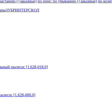
зрастанию (+заказные)
по цене: по убыванию (+заказные)
по коли
ары
ЗУБР
ИНТЕРСКОЛ
ьный пылесос [1.628-018.0]
ылесос [1.628-000.0]